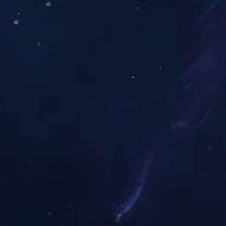
社区体育助力全民健
2026-01-08
1
本文旨在探讨社区体育如何在助力全民健康建设的
求的提升，社区体育逐渐成为改善健康、提升生活
全民健康建设与文化融合发展路径的可能性，具体
动地方文化的传承与创新、以及整合资源促进可持
过社区体育活动实现身体健康与文化融合的双重目
向。
1、促进居民身体健康
社区体育作为普及运动的一个重要平台，有助于全