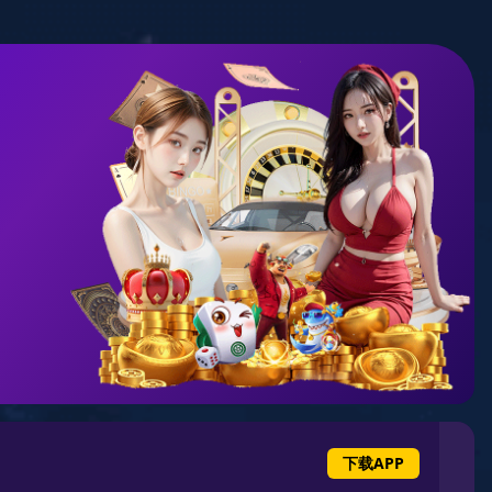
.com
上海市嘉定区恒谐路128号
首页
认识
3377足球
案例中心
公司动态
服务种类
联络
3377体育官网