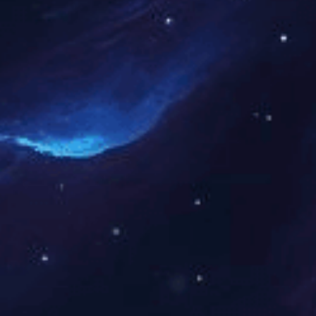
通过这种方式，社区不仅是体育活动的场所，更成
下，不仅能得到延续，还能在现代社会中焕发新的
4、整合资源促进可持续
社区体育的发展离不开社会各方资源的整合。政府
可持续发展提供了有力保障。政府应加大对社区体
过政策支持与资源配置，提升社区体育的组织性和
此外，社区体育的发展还需要与社区的其他文化活
地方特色的体育赛事；或是与社会福利活动联动，
联动，有助于实现体育与其他社会活动的有机融合
资源的有效整合不仅限于资金与设施的投入，还包
作人员的培训与管理也需要得到重视。通过完善的
和参与度，从而确保其长期的可持续发展。
总结：