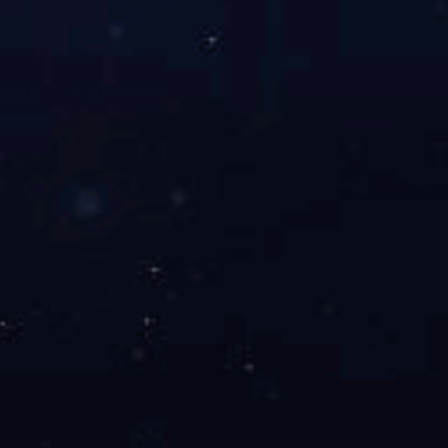
网站地图
377足球
SiteMap
心
态
类
377体育官网