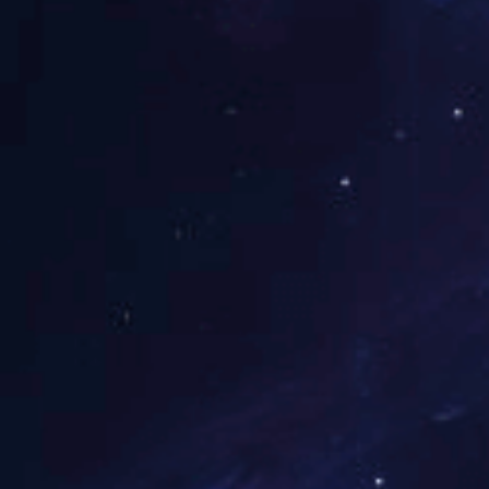
互动过程中，社区的文化认同感不断增强，形成了
区体育活动成为了促进社会融合、跨文化交流的重
此外，社区体育还能够在潜移默化中传递社会主义
动中的团队精神与公平竞争，社区体育活动能够激
感。
3、推动地方文化的传承
社区体育不仅能促进身体健康，还可以为地方文化
相关的体育活动，如传统武术、民间游戏等，能够
不仅能吸引年轻人的兴趣，还能让更多人了解、尊
与此同时，社区体育活动也促进了文化的创新与发
现形式得到了创新和丰富。例如
球盟会网站
，现代
既保留了文化的精髓，又为其注入了活力，吸引了